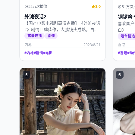
52万次播放
8.0
51万次
外滩夜话2
铜锣湾·
【国产电影电视剧高清点播】《外滩夜话
喜欢国产
2》剧情口碑佳作，大鹏镜头成熟，白百
白》——
何、李现演技扎实，2…
秀文，20
高清连播
剧情
港台精
内地
2023/8/21
香港
#
内地
#
剧情
#
电影
#
香港
#
动
5
6