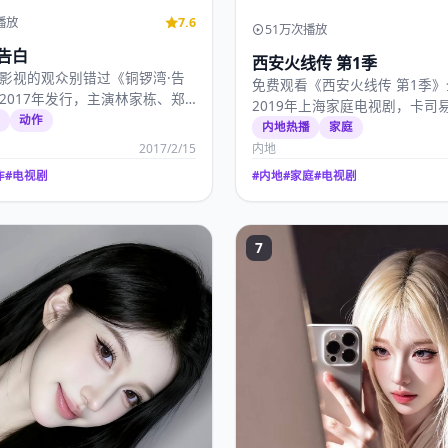
播放
7.6
51万次播放
告白
西安火线传 第1季
影视的观众别错过《铜锣湾·告
免费观看《西安火线传 第1季
2017年发行，主演林家栋、郑
2019年上海家庭电视剧，卡司
17年2…
选
动作
玺、王一博、刘昊然，…
内地热播
家庭
2017/2/15
内地
作
#
电视剧
#
内地
#
家庭
#
电视剧
7