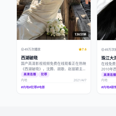
136分钟
49万次播放
7.6
49万次
西湖破晓
珠江大
国产高清影视视频免费在线观看正在热映
在线免费
《西湖破晓》，沈腾、胡歌、赵丽颖主
2010
演，宁浩作品，2021…
千玺、沈
高清连播
犯罪
高清连
内地
2021/4/7
内地
#
内地
#
犯罪
#
电影
#
内地
#
剧