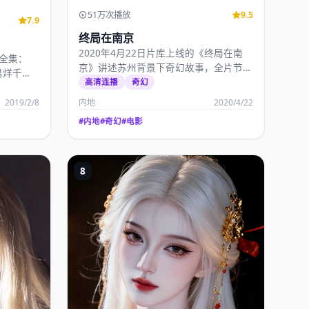
51万次播放
9.5
7.9
终局在南京
2020年4月22日片库上线的《终局在南
》全集：
京》讲述苏州背景下奇幻故事，全片节奏
易烊千
饱满，国产高清影…
高清连播
奇幻
2019/2/8
内地
2020/4/22
#
内地
#
奇幻
#
电影
8