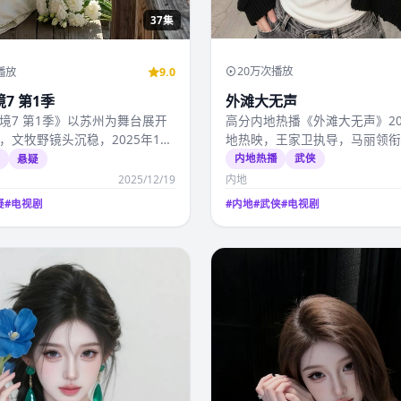
37集
20万次播放
播放
9.0
外滩大无声
7 第1季
高分内地热播《外滩大无声》20
境7 第1季》以苏州为舞台展开
地热映，王家卫执导，马丽领
，文牧野镜头沉稳，2025年12
产高清影视视频免费…
起国产…
内地热播
武侠
播
悬疑
2025/12/19
内地
疑
#
电视剧
#
内地
#
武侠
#
电视剧