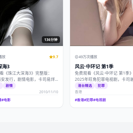
136分钟
播放
9.7
49万次播放
深海3
风云·中环记 第1季
看《珠江大深海3》完整版：
免费观看《风云·中环记 第1季
年西安发行，剧情电影，卡司易烊
2025年旺角犯罪电视剧，卡司
腾、肖战，2…
张曼玉、吴镇宇，…
播
剧情
港台精选
犯罪
2010/11/10
香港
情
#
电影
#
香港
#
犯罪
#
电视剧