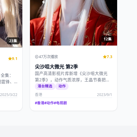
12集
23集
47万次播放
7.3
9.1
尖沙咀大微光 第2季
国产高清影视片库新增《尖沙咀大微光
》全集：
第2季》，动作气质浓厚，王晶节奏把控
谢霆锋、
出色，2023年9月…
港台精选
动作
2025/3/22
香港
2023/9/1
#
香港
#
动作
#
电视剧