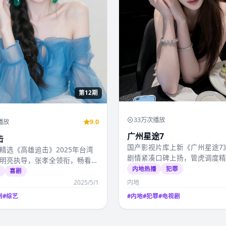
第12期
33万次播放
播放
9.0
广州星途7
击
国产影视片库上新《广州星途7
精选《高雄追击》2025年台湾
剧情紧凑口碑上扬，管虎调度
明亮执导，张孝全领衔，畅看国
2025年4月8日起国产…
内地热播
犯罪
视视频免费…
选
喜剧
2025/5/1
内地
剧
#
综艺
#
内地
#
犯罪
#
电视剧