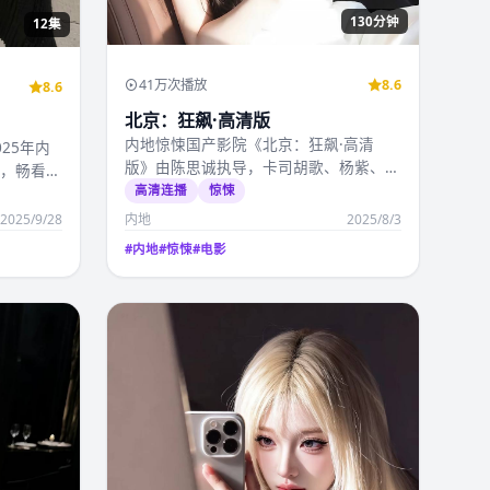
130分钟
12集
41万次播放
8.6
8.6
北京：狂飙·高清版
内地惊悚国产影院《北京：狂飙·高清
25年内
版》由陈思诚执导，卡司胡歌、杨紫、赵
衔，畅看国
丽颖、朱一龙、李现，2…
高清连播
惊悚
2025/9/28
内地
2025/8/3
#
内地
#
惊悚
#
电影