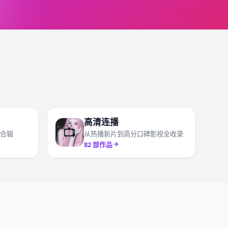
高清连播
📺
合辑
从热播新片到高分口碑影视全收录
82
部作品