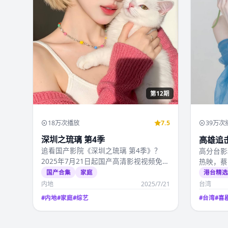
第12期
18万次播放
7.5
39万次
深圳之琉璃 第4季
高雄追
追看国产影院《深圳之琉璃 第4季》？
高分台影
2025年7月21日起国产高清影视视频免费
热映，蔡
在线观看可看全…
产高清影
国产合集
家庭
港台精
内地
2025/7/21
台湾
#
内地
#
家庭
#
综艺
#
台湾
#
喜