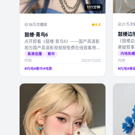
111分钟
21万次
38万次播放
8.8
鼓楼边境
鼓楼·青鸟6
《鼓楼边
点开即看《鼓楼·青鸟6》——国产高清影
悬疑叙事
视为国产高清影视视频免费在线观看用户
月19日
精选的情感电影，姜…
内地热
高清连播
都市
内地
2025/12/25
内地
#
内地
#
都市
#
电影
#
内地
#
悬