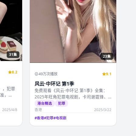
31集
23集
8.2
49万次播放
9.1
风云·中环记 第1季
》，犯罪
免费观看《风云·中环记 第1季》全集：
精准，
2025年旺角犯罪电视剧，卡司谢霆锋、
张曼玉、吴镇宇，…
港台精选
犯罪
2025/4/8
香港
2025/3/22
#
香港
#
犯罪
#
电视剧